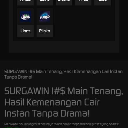
Lines
Plinko
SURGAWIN !#$ Main Tenang, Hasil Kemenangan Cair Instan
Tanpa Drama!
SURGAWIN !#$ Main Tenang,
Hasil Kemenangan Cair
Instan Tanpa Drama!
Menikmati hiburan digital seharusnya terasa praktis tanpa dibebani proses yang berbelit.