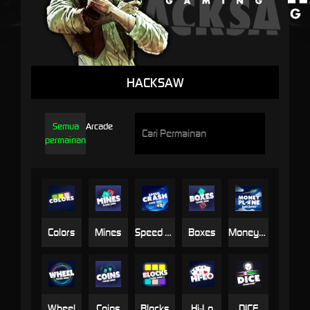
HACKSAW
Semua
Arcade
permainan
Colors
Mines
Speed Crash
Boxes
Moneyplane
Wheel
Coins
Blocks
Hi-Lo
DICE