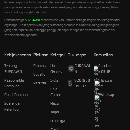
layanan seperti ini tentu menjadi nilai tambah. Dengan tetap memperhatikan ketentuan
penggunaan dan mengelola aktivitas secara bijak, pengalaman menggunakan platform
dapat berlangsung lebih teratur.
Pada akhirnya,
SURGAWIN
menawarkan kemudahan sebagai bagian dari pengalaman
digitalnya. Proses penarikan yang dirancang otomatis membantu mengurangi langkah
yang tidak diperlukan, sehingga pengguna dapat mengelola transaksi dengan lebih
sederhana dan nyaman.
Kebijaksanaan
Platform
Kategori
Dukungan
Komunitas
Tentang
Promosi
Hot
SURGAWI
Faceboo
SURGAWIN
Games
N
k GRUP
Loyalty
Responsible
Slots
+6281958
Telegra
Referral
Gambling
294587
m
Live
Pusat Bantuan
Casino
Whatsap
p
Syarat dan
Race
Ketentuan
Togel
Olahraga
Crash