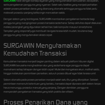
SURGAWIN
hadir dengan konsep layanan yang mengutamakan kemudahan, kecepatan,
serta pengalaman pengguna yang nyaman. Salah satu fasilitas yang menjadi perhatian
adalah proses penarikan dana yang dirancang otomatis sehingga pengguna tidak perlu
melewati prosedur panjang ketika ingin mencairkan saldo.
Dengan sistem yang terintegrasi, SURGAWIN memberikan pengalaman berbeda bagi
pengguna yang menginginkan proses transaksi sederhana. Setiap aktivitas dapat dilakukan
melalui perangkat yang digunakan sehari-hari, baik komputer maupun smartphone.
Tampilan yang responsif juga membuat navigasi terasa lebih mudah, terutama bagi
pengguna yang mengutamakan akses cepat.
SURGAWIN Mengutamakan
Kemudahan Transaksi
Kemudahan transaksi menjadi bagian penting dalam sebuah platform hiburan digital.
SURGAWIN berusaha menghadirkan alur yang sederhana agar pengguna dapat
memahami setiap tahapan dengan lebih cepat. Mulai dari mengakses akun, melihat saldo,
hingga melakukan permintaan penarikan, seluruh proses dibuat agar tidak terasa rumit.
Sistem otomatis pada proses penarikan menjadi salah satu fitur yang ditonjolkan. Setelah
permintaan memenuhi ketentuan yang berlaku, transaksi dapat diproses oleh sistem tanpa
harus menunggu prosedur manual yang panjang. Dengan demikian, pengguna
memperoleh pengalaman transaksi yang lebih praktis dan efisien.
Proses Penarikan Dana yang