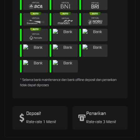
* Selama bank maintenance dan bank offline deposit dan penarikan
tidak dapat diproses
Deposit
Penarikan
Rata-rata 1 Menit
Rata-rata 3 Menit