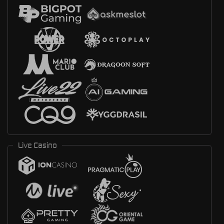
Live Casino