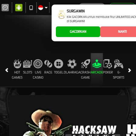
MASUK
DAFTAR
SURGAWIN
Klik GACORKAN untuk membuka fitur UNLIMITED JA
di SURGAWIN!
GACORKAN
NANTI
HOT
SLOTS
LIVE
RACE
TOGEL
OLAHRAGA
CRASH
ARCADE
POKER
E-
SABUN
GAMES
CASINO
GAME
SPORTS
AYAM