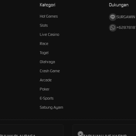
Kategori
Dukungan
Hot Games
SURGAWIN
Slots
+6287818
Live Casino
Race
Togel
Olahraga
Crash Game
Arcade
Poker
E-Sports
Sabung Ayam