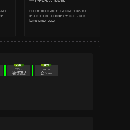
TARUHAN TOGEL
haan
Platform togel yang menarik dari perusahan
ame
terbaik di dunia yang menawarkan hadiah
kemenangan besar