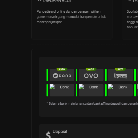
TARUHAN SLOT
TA
Penyedia slot online dengan beragam pilihan
Sportsb
game menarik yang memudahkan pemain untuk
menawar
mencapai jackpot
tinggi,
banyak 
* Selama bank maintenance dan bank offline deposit dan penarik
Deposit