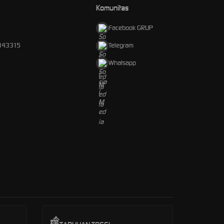
Komunitas
Facebook GRUP
143315
Telegram
Whatsapp