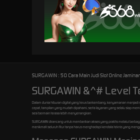
SURGAWIN : 50 Cara Main Judi Slot Online Jami
SURGAWIN &^# Level Te
Dalam dunia hiburan digital yang terus berkembang, kenyamanan menjadi s
cepat, tampilan yang mudah dipahami, serta layanan yang selalu siap me
sesi bermain terasa lebih menyenangkan.
SURGAWIN dirancang untuk memberikan akses yang praktis melalui berbagai 
menikmati seluruh fitur tanpa harus menghadapi kendala teknis yang meng