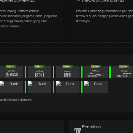
RUHAN OLAHRAGA
TARUHAN LIVE KASINO
ook Gaming Platform Terbaik
Platform Pilihan bagi perusahaan-perusa
kan lebih banyak game, odds yang lebih
terbaik di dunia, dengan pilihan variasi g
 dan menyediakan pilihan yang lebih
terbanyak
untuk pemain.
an tidak dapat diproses
Penarikan