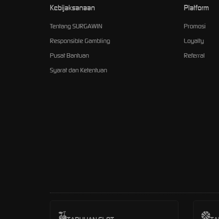
Kebijaksanaan
Platform
Tentang SURGAWIN
Promosi
Responsible Gambling
Loyalty
Pusat Bantuan
Referral
Syarat dan Ketentuan