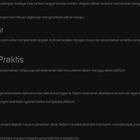
alangan, budaya Asia, fantasi, hingga konsep modern. Ragam pilihan tersebut memberikan peng
ngan tren hiburan digital dan menghadirkan pilihan terbaru.
f
u pemuatan menjadi lebih singkat. Animasi berjalan dengan mulus dan perpindahan antarfitur te
raktis
s permainan, tetapi juga dari keamanan dan kemudahan dalam menggunakan platform.
rahasiaan data akun dan aktivitas pengguna. Sistem keamanan diperbarui secara rutin agar te
ngan rasa lebih nyaman ketika mengakses platform.
es deposit maupun penarikan dana. Sistem transaksi otomatis membantu mempercepat proses 
guna baru maupun anggota yang telah lama bergabung.