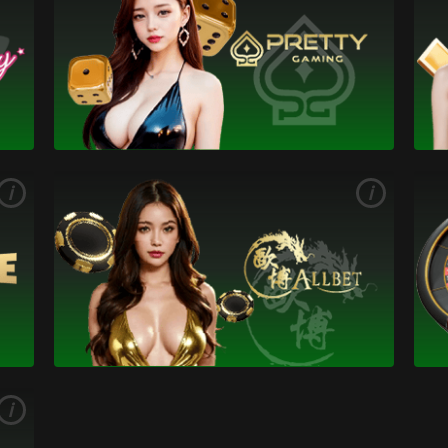
i
i
i