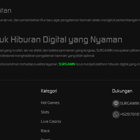
utan
a server, dan penambahan fitur baru agar pengalaman bermain selalu mengikuti perkembangan t
tuk Hiburan Digital yang Nyaman
gasi yang mudah, server stabil, dan koleksi permainan yang lengkap, SURGAWIN merupakan piliha
profesional menghadirkan pengalaman bermain yang lebih optimal.
rta komitmen terhadap kualitas layanan,
SURGAWIN
terus menjadi platform hiburan digital y
Kategori
Dukungan
Hot Games
SURGAWIN
Slots
+6287818
Live Casino
Race