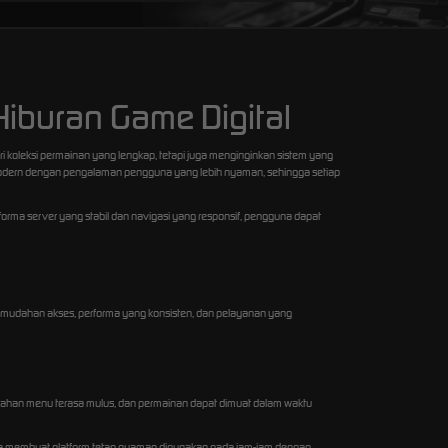
iburan Game Digital
 koleksi permainan yang lengkap, tetapi juga menginginkan sistem yang
modern dengan pengalaman pengguna yang lebih nyaman, sehingga setiap
forma server yang stabil dan navigasi yang responsif, pengguna dapat
emudahan akses, performa yang konsisten, dan pelayanan yang
indahan menu terasa mulus, dan permainan dapat dimuat dalam waktu
juga membuat platform tetap nyaman digunakan pada jam-jam dengan