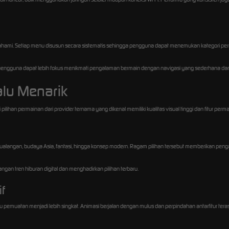
i. Setiap menu disusun secara sistematis sehingga pengguna dapat menemukan kategori permain
pengguna dapat lebih fokus menikmati pengalaman bermain dengan navigasi yang sederhana dan 
alu Menarik
lihan permainan dari provider ternama yang dikenal memiliki kualitas visual tinggi dan fitur perma
alangan, budaya Asia, fantasi, hingga konsep modern. Ragam pilihan tersebut memberikan peng
ngan tren hiburan digital dan menghadirkan pilihan terbaru.
f
u pemuatan menjadi lebih singkat. Animasi berjalan dengan mulus dan perpindahan antarfitur te