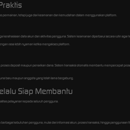
raktis
s permainan, tetapi juga dari keamanan dan kemudahan dalam menggunakan platform.
rahasiaan data akun dan aktivitas pengguna. Sistem keamanan diperbarui secara rutin agar te
ngan rasa lebih nyaman ketika mengakses platform.
es deposit maupun penarikan dana. Sistem transaksi otomatis membantu mempercepat proses 
guna baru maupun anggota yang telah lama bergabung.
elalu Siap Membantu
litas pelayanan kepada seluruh pengguna.
berbagai kebutuhan pengguna, mulai dari informasi akun, proses transaksi, hingga penggunaan f