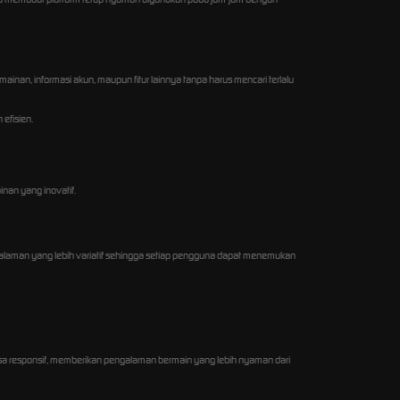
an, informasi akun, maupun fitur lainnya tanpa harus mencari terlalu
efisien.
inan yang inovatif.
alaman yang lebih variatif sehingga setiap pengguna dapat menemukan
rasa responsif, memberikan pengalaman bermain yang lebih nyaman dari