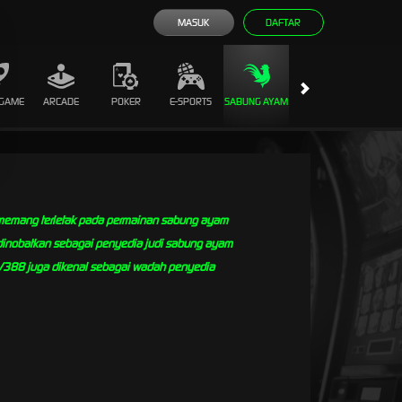
MASUK
DAFTAR
 GAME
ARCADE
POKER
E-SPORTS
SABUNG AYAM
PROMOSI
 memang terletak pada permainan sabung ayam
dinobatkan sebagai penyedia judi sabung ayam
, SV388 juga dikenal sebagai wadah penyedia