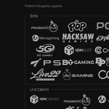
Platform Penyedia Layanan
Slots
Live Casino