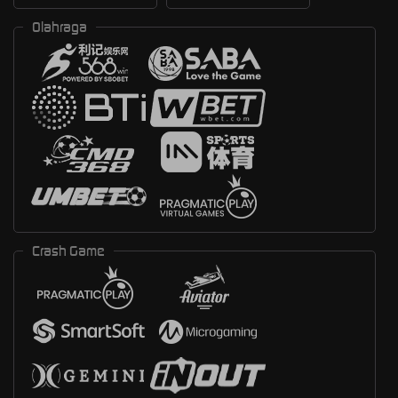
Olahraga
Crash Game