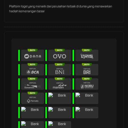
Platform togel yang menarik dari perusahan terbaik di dunia yang menawarkan
hadiah kemenangan besar