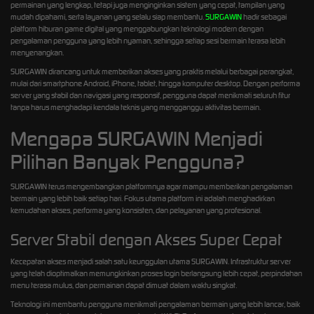
permainan yang lengkap, tetapi juga menginginkan sistem yang cepat, tampilan yang
mudah dipahami, serta layanan yang selalu siap membantu.
SURGAWIN
hadir sebagai
platform hiburan game digital yang menggabungkan teknologi modern dengan
pengalaman pengguna yang lebih nyaman, sehingga setiap sesi bermain terasa lebih
menyenangkan.
SURGAWIN dirancang untuk memberikan akses yang praktis melalui berbagai perangkat,
mulai dari smartphone Android, iPhone, tablet, hingga komputer desktop. Dengan performa
server yang stabil dan navigasi yang responsif, pengguna dapat menikmati seluruh fitur
tanpa harus menghadapi kendala teknis yang mengganggu aktivitas bermain.
Mengapa SURGAWIN Menjadi
Pilihan Banyak Pengguna?
SURGAWIN terus mengembangkan platformnya agar mampu memberikan pengalaman
bermain yang lebih baik setiap hari. Fokus utama platform ini adalah menghadirkan
kemudahan akses, performa yang konsisten, dan pelayanan yang profesional.
Server Stabil dengan Akses Super Cepat
Kecepatan akses menjadi salah satu keunggulan utama SURGAWIN. Infrastruktur server
yang telah dioptimalkan memungkinkan proses login berlangsung lebih cepat, perpindahan
menu terasa mulus, dan permainan dapat dimuat dalam waktu singkat.
Teknologi ini membantu pengguna menikmati pengalaman bermain yang lebih lancar, baik