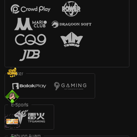
Poker
E-Sports
Sabung Ayam