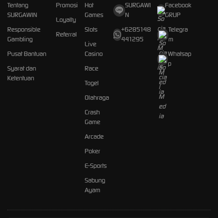
Tentang
Promosi
Hot
SURGAWI
Facebook
SURGAWIN
Games
N
GRUP
Loyalty
Responsible
Slots
+6285148
Telegra
Referral
Gambling
441295
m
Live
Pusat Bantuan
Casino
Whatsap
p
Syarat dan
Race
Ketentuan
Togel
Olahraga
Crash
Game
Arcade
Poker
E-Sports
Sabung
Ayam