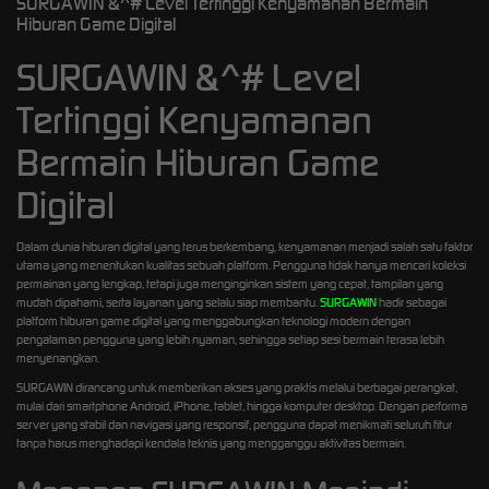
SURGAWIN &^# Level Tertinggi Kenyamanan Bermain
Hiburan Game Digital
SURGAWIN &^# Level
Tertinggi Kenyamanan
Bermain Hiburan Game
Digital
Dalam dunia hiburan digital yang terus berkembang, kenyamanan menjadi salah satu faktor
utama yang menentukan kualitas sebuah platform. Pengguna tidak hanya mencari koleksi
permainan yang lengkap, tetapi juga menginginkan sistem yang cepat, tampilan yang
mudah dipahami, serta layanan yang selalu siap membantu.
SURGAWIN
hadir sebagai
platform hiburan game digital yang menggabungkan teknologi modern dengan
pengalaman pengguna yang lebih nyaman, sehingga setiap sesi bermain terasa lebih
menyenangkan.
SURGAWIN dirancang untuk memberikan akses yang praktis melalui berbagai perangkat,
mulai dari smartphone Android, iPhone, tablet, hingga komputer desktop. Dengan performa
server yang stabil dan navigasi yang responsif, pengguna dapat menikmati seluruh fitur
tanpa harus menghadapi kendala teknis yang mengganggu aktivitas bermain.