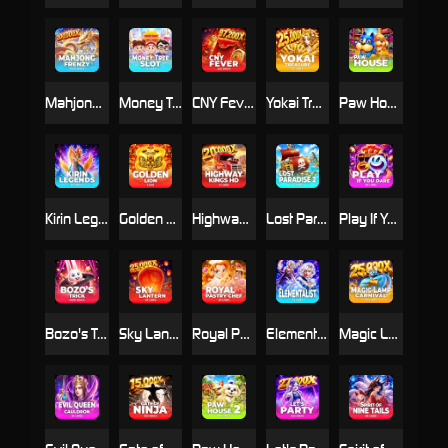
Mahjong Frenzy : Tiles of Fortunes
Money Tree Slot
CNY Fever
Yokai Treasure
Paw House
Kirin Legends
Golden Lion
Highway Kings HD
Lost Paradise 2
Play If You Dare
Bozo's Trick
Sky Lantern
Royal Pastry Chef
Elementalist
Magic Lamp Carnival