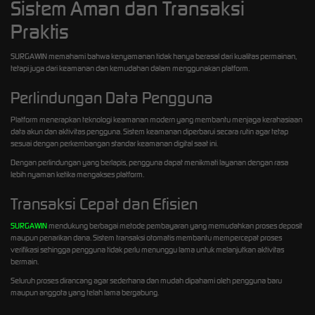
Sistem Aman dan Transaksi
Praktis
SURGAWIN memahami bahwa kenyamanan tidak hanya berasal dari kualitas permainan,
tetapi juga dari keamanan dan kemudahan dalam menggunakan platform.
Perlindungan Data Pengguna
Platform menerapkan teknologi keamanan modern yang membantu menjaga kerahasiaan
data akun dan aktivitas pengguna. Sistem keamanan diperbarui secara rutin agar tetap
sesuai dengan perkembangan standar keamanan digital saat ini.
Dengan perlindungan yang berlapis, pengguna dapat menikmati layanan dengan rasa
lebih nyaman ketika mengakses platform.
Transaksi Cepat dan Efisien
SURGAWIN
mendukung berbagai metode pembayaran yang memudahkan proses deposit
maupun penarikan dana. Sistem transaksi otomatis membantu mempercepat proses
verifikasi sehingga pengguna tidak perlu menunggu lama untuk melanjutkan aktivitas
bermain.
Seluruh proses dirancang agar sederhana dan mudah dipahami oleh pengguna baru
maupun anggota yang telah lama bergabung.