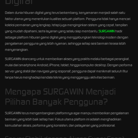
Digital
Dalam dunia hiburan digital yang terus berkembang, kenyamanan menjadi salah satu
faktor utama yang menentukan kualitas sebuah platform. Pengguna tidak hanya mencari
koleksi permainan yang lengkap, tetapi juga menginginkan sistem yang cepat, tampilan
yang mudah dipahami, serta layanan yang selalu siap membantu.
SURGAWIN
hadir
sebagai platform hiburan game digital yang menggabungkan teknologi modern dengan
pengalaman pengguna yang lebih nyaman, sehingga setiap sesi bermain terasa lebih
menyenangkan.
SURGAWIN dirancang untuk memberikan akses yang praktis melalui berbagai perangkat,
mulai dari smartphone Android, iPhone, tablet, hingga komputer desktop. Dengan performa
server yang stabil dan navigasi yang responsif, pengguna dapat menikmati seluruh fitur
tanpa harus menghadapi kendala teknis yang mengganggu aktivitas bermain.
Mengapa SURGAWIN Menjadi
Pilihan Banyak Pengguna?
SURGAWIN terus mengembangkan platformnya agar mampu memberikan pengalaman
bermain yang lebih baik setiap hari. Fokus utama platform ini adalah menghadirkan
kemudahan akses, performa yang konsisten, dan pelayanan yang profesional.