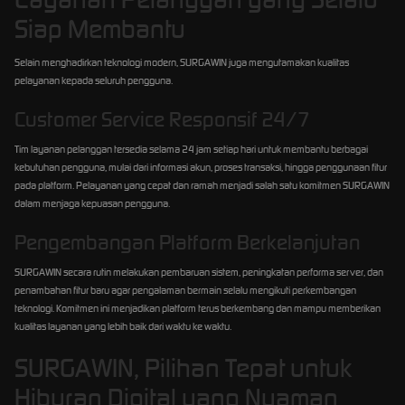
Siap Membantu
Selain menghadirkan teknologi modern, SURGAWIN juga mengutamakan kualitas
pelayanan kepada seluruh pengguna.
Customer Service Responsif 24/7
Tim layanan pelanggan tersedia selama 24 jam setiap hari untuk membantu berbagai
kebutuhan pengguna, mulai dari informasi akun, proses transaksi, hingga penggunaan fitur
pada platform. Pelayanan yang cepat dan ramah menjadi salah satu komitmen SURGAWIN
dalam menjaga kepuasan pengguna.
Pengembangan Platform Berkelanjutan
SURGAWIN secara rutin melakukan pembaruan sistem, peningkatan performa server, dan
penambahan fitur baru agar pengalaman bermain selalu mengikuti perkembangan
teknologi. Komitmen ini menjadikan platform terus berkembang dan mampu memberikan
kualitas layanan yang lebih baik dari waktu ke waktu.
SURGAWIN, Pilihan Tepat untuk
Hiburan Digital yang Nyaman