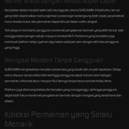
Server Stabil dengan Akses Super Cepat
Kecepatan akses menjadi salah satu keunggulan utama SURGAWIN. Infrastruktur server
yang telah dioptimalkan memungkinkan proses login berlangsung lebih cepat, perpindahan
menu terasa mulus, dan permainan dapat dimuat dalam waktu singkat.
Teknologi ini membantu pengguna menikmati pengalaman bermain yang lebih lancar, baik
menggunakan jaringan seluler maupun koneksi Wi-Fi. Performa yang konsisten juga
membuat platform tetap nyaman digunakan pada jam-jam dengan aktivitas pengguna
yang tinggi.
Navigasi Modern Tanpa Gangguan
SURGAWIN menghadirkan tampilan antarmuka yang bersih dan mudah dipahami. Setiap
menu disusun secara sistematis sehingga pengguna dapat menemukan kategori
permainan, informasi akun, maupun fitur lainnya tanpa harus mencari terlalu lama.
Platform juga dirancang bebas dari tampilan yang mengganggu, sehingga pengguna
dapat lebih fokus menikmati pengalaman bermain dengan navigasi yang sederhana dan
efisien.
Koleksi Permainan yang Selalu
Menarik