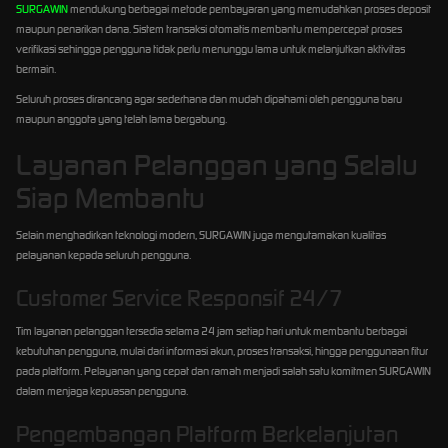
SURGAWIN
mendukung berbagai metode pembayaran yang memudahkan proses deposit
maupun penarikan dana. Sistem transaksi otomatis membantu mempercepat proses
verifikasi sehingga pengguna tidak perlu menunggu lama untuk melanjutkan aktivitas
bermain.
Seluruh proses dirancang agar sederhana dan mudah dipahami oleh pengguna baru
maupun anggota yang telah lama bergabung.
Layanan Pelanggan yang Selalu
Siap Membantu
Selain menghadirkan teknologi modern, SURGAWIN juga mengutamakan kualitas
pelayanan kepada seluruh pengguna.
Customer Service Responsif 24/7
Tim layanan pelanggan tersedia selama 24 jam setiap hari untuk membantu berbagai
kebutuhan pengguna, mulai dari informasi akun, proses transaksi, hingga penggunaan fitur
pada platform. Pelayanan yang cepat dan ramah menjadi salah satu komitmen SURGAWIN
dalam menjaga kepuasan pengguna.
Pengembangan Platform Berkelanjutan