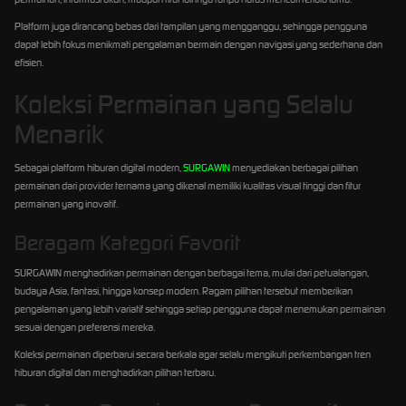
Platform juga dirancang bebas dari tampilan yang mengganggu, sehingga pengguna
dapat lebih fokus menikmati pengalaman bermain dengan navigasi yang sederhana dan
efisien.
Koleksi Permainan yang Selalu
Menarik
Sebagai platform hiburan digital modern,
SURGAWIN
menyediakan berbagai pilihan
permainan dari provider ternama yang dikenal memiliki kualitas visual tinggi dan fitur
permainan yang inovatif.
Beragam Kategori Favorit
SURGAWIN menghadirkan permainan dengan berbagai tema, mulai dari petualangan,
budaya Asia, fantasi, hingga konsep modern. Ragam pilihan tersebut memberikan
pengalaman yang lebih variatif sehingga setiap pengguna dapat menemukan permainan
sesuai dengan preferensi mereka.
Koleksi permainan diperbarui secara berkala agar selalu mengikuti perkembangan tren
hiburan digital dan menghadirkan pilihan terbaru.