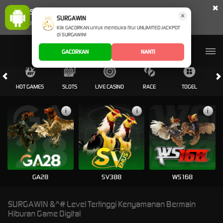
×
SURGAWIN Aplikasi Mobile
×
UNDUH
SURGAWIN
Jangan tampilkan lagi hari ini
Klik GACORKAN untuk membuka fitur UNLIMITED JACKPOT
di SURGAWIN!
Daftar
Masuk
GACORKAN
NANTI
HOT GAMES
SLOTS
LIVE CASINO
RACE
TOGEL
OL
i
i
i
GA28
SV388
WS168
SURGAWIN &^# Level Tertinggi Kenyamanan Bermain
Hiburan Game Digital