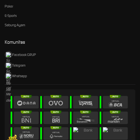
Poker
E-Sports
Sabung Ayam
Komunitas
Facebook GRUP
Telegram
Whatsapp