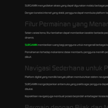
SURGAWIN menyediakan akses yang dapat digunakan melalui berbagai per
Dengan koneksi internet yang stabil, pengguna dapat membuka platform tanpa
Fitur Permainan yang Men
Selain variasi tema, fitur tambahan dapat memberikan karakter berbeda p
dinamis.
SURGAWIN
memberikan ruang bagi pengguna untuk mengenali berbagai ka
Pemahaman terhadap mekanisme dasar membantu pengguna memilih permain
diikuti.
Navigasi Sederhana untuk
Platform digital yang memiliki banyak pilihan membutuhkan sistem navigas
SURGAWIN mengedepankan antarmuka yang praktis agar pengguna dapat me
disukai.
Kepraktisan navigasi juga membuat proses berpindah antarbagian terasa lebi
Bermain dengan Bijak dan 