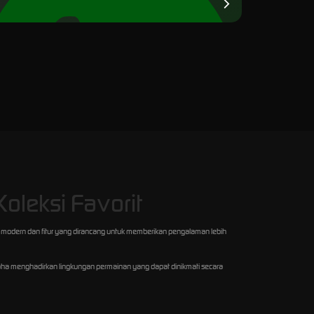
oleksi Favorit
n modern dan fitur yang dirancang untuk memberikan pengalaman lebih
aha menghadirkan lingkungan permainan yang dapat dinikmati secara