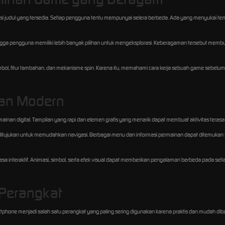
si judul yang tersedia. Setiap pengguna tentu mempunyai selera berbeda. Ada yang menyukai tema 
a pengguna memiliki lebih banyak pilihan untuk mengeksplorasi. Keberagaman tersebut memb
, simbol, fitur tambahan, dan mekanisme spin. Karena itu, memahami cara kerja sebuah game se
lan Modern
an digital. Tampilan yang rapi dan elemen grafis yang menarik dapat membuat aktivitas terasa 
jukan untuk memudahkan navigasi. Berbagai menu dan informasi permainan dapat ditemukan sec
interaktif. Animasi, simbol, serta efek visual dapat memberikan pengalaman berbeda pada setiap j
 Perangkat
tphone menjadi salah satu perangkat yang paling sering digunakan karena praktis dan mudah di