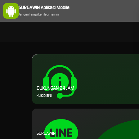
SURGAWIN Aplikasi Mobile
Jangan tampilkan lagi hari ini
DUKUNGAN 24 JAM
KLIK DISINI
SURGAWIN