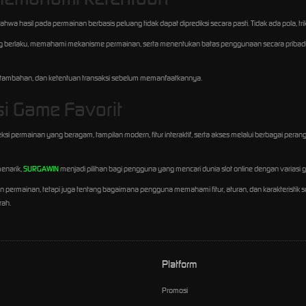
a hasil pada permainan berbasis peluang tidak dapat diprediksi secara pasti. Tidak ada pola, t
g berlaku, memahami mekanisme permainan, serta menentukan batas penggunaan secara pribadi
r tambahan, dan ketentuan transaksi sebelum memanfaatkannya.
i Game Favorit
ermainan yang beragam, tampilan modern, fitur interaktif, serta akses melalui berbagai pera
enarik,
SURGAWIN
menjadi pilihan bagi pengguna yang mencari dunia slot online dengan variasi 
n permainan, tetapi juga tentang bagaimana pengguna memahami fitur, aturan, dan karakteristik
rah.
Platform
Promosi