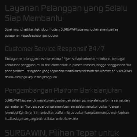
Layanan Pelanggan yang Selalu
Siap Membantu
Selain menghadirkan teknologi modern, SURGAWIN juga mengutamakan kualitas
pelayanan kepada seluruh pengguna.
Customer Service Responsif 24/7
Tim layanan pelanggan tersedia selama 24 jam setiap hari untuk membantu berbagai
kebutuhan pengguna, mulai dari informasi akun, proses transaksi, hingga penggunaan fitur
pada platform. Pelayanan yang cepat dan ramah menjadi salah satu komitmen SURGAWIN
dalam menjaga kepuasan pengguna.
Pengembangan Platform Berkelanjutan
SURGAWIN secara rutin melakukan pembaruan sistem, peningkatan performa server, dan
penambahan fitur baru agar pengalaman bermain selalu mengikuti perkembangan
teknologi. Komitmen ini menjadikan platform terus berkembang dan mampu memberikan
kualitas layanan yang lebih baik dari waktu ke waktu.
SURGAWIN, Pilihan Tepat untuk