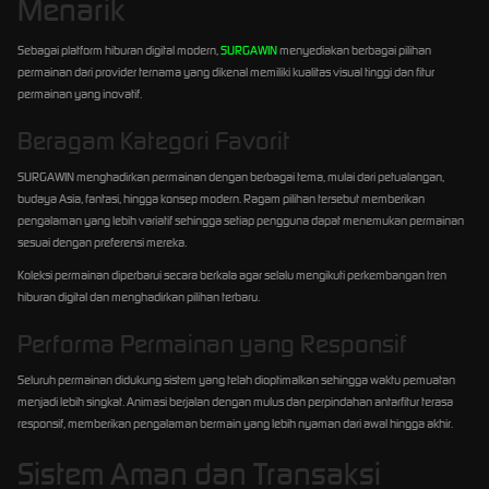
Menarik
Sebagai platform hiburan digital modern,
SURGAWIN
menyediakan berbagai pilihan
permainan dari provider ternama yang dikenal memiliki kualitas visual tinggi dan fitur
permainan yang inovatif.
Beragam Kategori Favorit
SURGAWIN menghadirkan permainan dengan berbagai tema, mulai dari petualangan,
budaya Asia, fantasi, hingga konsep modern. Ragam pilihan tersebut memberikan
pengalaman yang lebih variatif sehingga setiap pengguna dapat menemukan permainan
sesuai dengan preferensi mereka.
Koleksi permainan diperbarui secara berkala agar selalu mengikuti perkembangan tren
hiburan digital dan menghadirkan pilihan terbaru.
Performa Permainan yang Responsif
Seluruh permainan didukung sistem yang telah dioptimalkan sehingga waktu pemuatan
menjadi lebih singkat. Animasi berjalan dengan mulus dan perpindahan antarfitur terasa
responsif, memberikan pengalaman bermain yang lebih nyaman dari awal hingga akhir.
Sistem Aman dan Transaksi