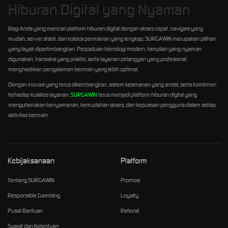
Hiburan Digital yang Nyaman
Bagi Anda yang mencari platform hiburan digital dengan akses cepat, navigasi yang
mudah, server stabil, dan koleksi permainan yang lengkap, SURGAWIN merupakan pilihan
yang layak dipertimbangkan. Perpaduan teknologi modern, tampilan yang nyaman
digunakan, transaksi yang praktis, serta layanan pelanggan yang profesional
menghadirkan pengalaman bermain yang lebih optimal.
Dengan inovasi yang terus dikembangkan, sistem keamanan yang andal, serta komitmen
terhadap kualitas layanan,
SURGAWIN
terus menjadi platform hiburan digital yang
mengutamakan kenyamanan, kemudahan akses, dan kepuasan pengguna dalam setiap
aktivitas bermain.
Kebijaksanaan
Platform
Tentang SURGAWIN
Promosi
Responsible Gambling
Loyalty
Pusat Bantuan
Referral
Syarat dan Ketentuan