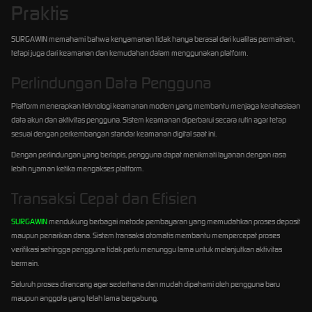
Praktis
SURGAWIN memahami bahwa kenyamanan tidak hanya berasal dari kualitas permainan,
tetapi juga dari keamanan dan kemudahan dalam menggunakan platform.
Perlindungan Data Pengguna
Platform menerapkan teknologi keamanan modern yang membantu menjaga kerahasiaan
data akun dan aktivitas pengguna. Sistem keamanan diperbarui secara rutin agar tetap
sesuai dengan perkembangan standar keamanan digital saat ini.
Dengan perlindungan yang berlapis, pengguna dapat menikmati layanan dengan rasa
lebih nyaman ketika mengakses platform.
Transaksi Cepat dan Efisien
SURGAWIN
mendukung berbagai metode pembayaran yang memudahkan proses deposit
maupun penarikan dana. Sistem transaksi otomatis membantu mempercepat proses
verifikasi sehingga pengguna tidak perlu menunggu lama untuk melanjutkan aktivitas
bermain.
Seluruh proses dirancang agar sederhana dan mudah dipahami oleh pengguna baru
maupun anggota yang telah lama bergabung.