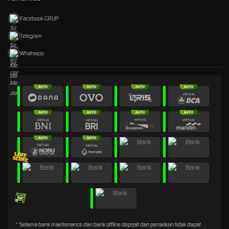
Facebook GRUP
Telegram
Whatsapp
* Selama bank maintenance dan bank offline deposit dan penarikan tidak dapat