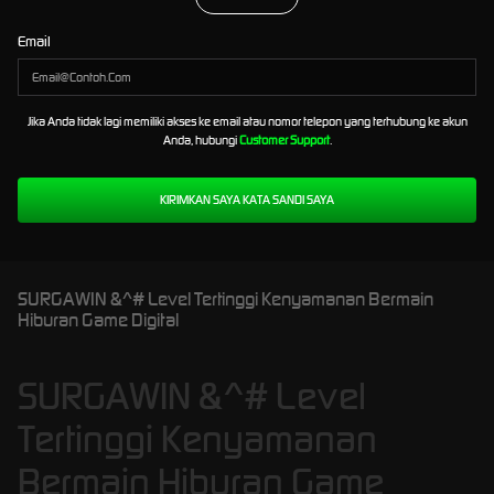
Email
Jika Anda tidak lagi memiliki akses ke email atau nomor telepon yang terhubung ke akun
Anda, hubungi
Customer Support
.
SURGAWIN &^# Level Tertinggi Kenyamanan Bermain
Hiburan Game Digital
SURGAWIN &^# Level
Tertinggi Kenyamanan
Bermain Hiburan Game