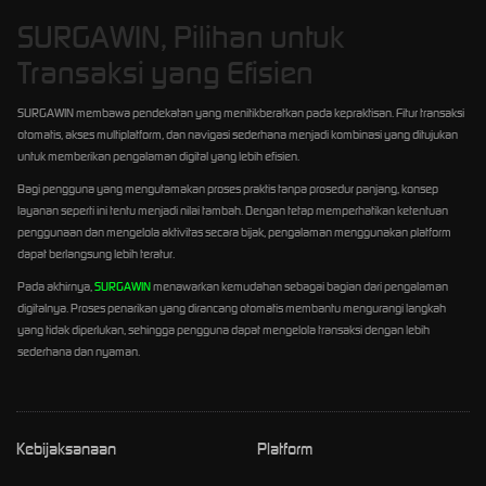
SURGAWIN, Pilihan untuk
Transaksi yang Efisien
SURGAWIN membawa pendekatan yang menitikberatkan pada kepraktisan. Fitur transaksi
otomatis, akses multiplatform, dan navigasi sederhana menjadi kombinasi yang ditujukan
untuk memberikan pengalaman digital yang lebih efisien.
Bagi pengguna yang mengutamakan proses praktis tanpa prosedur panjang, konsep
layanan seperti ini tentu menjadi nilai tambah. Dengan tetap memperhatikan ketentuan
penggunaan dan mengelola aktivitas secara bijak, pengalaman menggunakan platform
dapat berlangsung lebih teratur.
Pada akhirnya,
SURGAWIN
menawarkan kemudahan sebagai bagian dari pengalaman
digitalnya. Proses penarikan yang dirancang otomatis membantu mengurangi langkah
yang tidak diperlukan, sehingga pengguna dapat mengelola transaksi dengan lebih
sederhana dan nyaman.
Kebijaksanaan
Platform