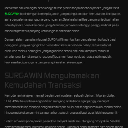
Menikmati hiburan digital seharusnya terasa praktis tanpa dibebani proses yang berbelit.
SURGAWIN
hadir dengan konsep layanan yang mengutamakan kemudahan, kecepatan,
serta pengalaman pengguna yang nyaman. Salah satu fasilitas yang menjadi perhatian
adalah proses penarikan dana yang dirancang otomatis sehingga pengguna tidak perlu
melewati prosedur panjang ketika ingin mencairkan saldo.
Dengan sistem yang terintegrasi, SURGAWIN memberikan pengalaman berbeda bagi
pengguna yang menginginkan proses transaksi sederhana. Setiap aktivitas dapat
dilakukan melalui perangkat yang digunakan sehari-hari, baik komputer maupun
smartphone. Tampilan yang responsif juga membuat navigasi terasa lebih mudah,
terutama bagi pengguna yang mengutamakan akses cepat.
SURGAWIN Mengutamakan
Kemudahan Transaksi
Kemudahan transaksi menjadi bagian penting dalam sebuah platform hiburan digital.
SURGAWIN berusaha menghadirkan alur yang sederhana agar pengguna dapat
memahami setiap tahapan dengan lebih cepat. Mulai dari mengakses akun, melihat saldo,
hingga melakukan permintaan penarikan, seluruh proses dibuat agar tidak terasa rumit.
Sistem otomatis pada proses penarikan menjadi salah satu fitur yang ditonjolkan. Setelah
permintaan memenuhi ketentuan yang berlaku, transaksi dapat diproses oleh sistem tanpa