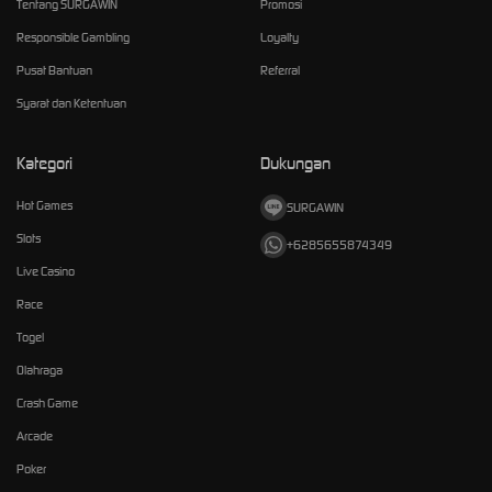
Tentang SURGAWIN
Promosi
Responsible Gambling
Loyalty
Pusat Bantuan
Referral
Syarat dan Ketentuan
Kategori
Dukungan
Hot Games
SURGAWIN
Slots
+6285655874349
Live Casino
Race
Togel
Olahraga
Crash Game
Arcade
Poker