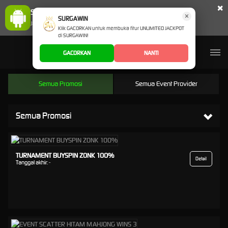
×
SURGAWIN Aplikasi Mobile
×
UNDUH
SURGAWIN
Jangan tampilkan lagi hari ini
Klik GACORKAN untuk membuka fitur UNLIMITED JACKPOT
di SURGAWIN!
GACORKAN
NANTI
Semua Promosi
Semua Event Provider
Semua Promosi
TURNAMENT BUYSPIN ZONK 100%
Detail
Tanggal akhir:
-