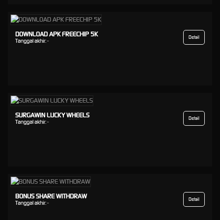
DOWNLOAD APK FREECHIP 5K
Detail
Tanggal akhir:
-
SURGAWIN LUCKY WHEELS
Detail
Tanggal akhir:
-
BONUS SHARE WITHDRAW
Detail
Tanggal akhir:
-