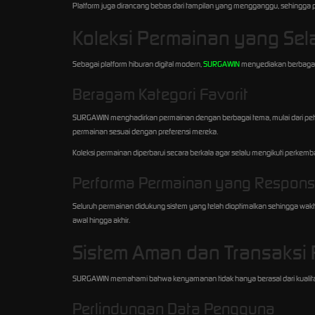
Platform juga dirancang bebas dari tampilan yang mengganggu, sehingga 
Koleksi Permainan yang Sel
Sebagai platform hiburan digital modern,
SURGAWIN
menyediakan berbagai pi
Beragam Kategori Favorit
SURGAWIN menghadirkan permainan dengan berbagai tema, mulai dari petu
permainan sesuai dengan preferensi mereka.
Koleksi permainan diperbarui secara berkala agar selalu mengikuti perkemba
Performa Permainan yang Respons
Seluruh permainan didukung sistem yang telah dioptimalkan sehingga wakt
awal hingga akhir.
Sistem Aman dan Transaksi 
SURGAWIN memahami bahwa kenyamanan tidak hanya berasal dari kualita
Perlindungan Data Pengguna