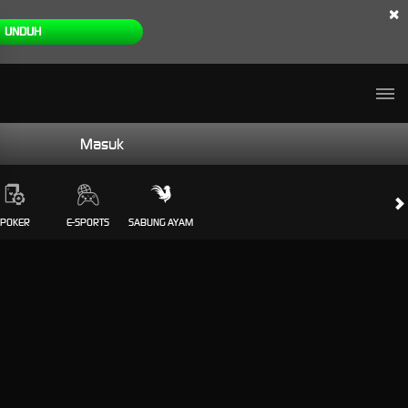
×
UNDUH
Masuk
POKER
E-SPORTS
SABUNG AYAM