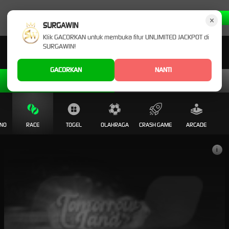
×
SURGAWIN
Klik GACORKAN untuk membuka fitur UNLIMITED JACKPOT di
SURGAWIN!
GACORKAN
NANTI
INO
RACE
TOGEL
OLAHRAGA
CRASH GAME
ARCADE
i