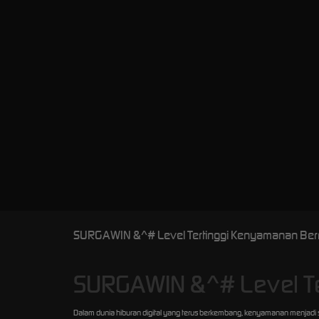
SURGAWIN &^# Level Tertinggi Kenyamanan Berm
SURGAWIN &^# Level Te
Dalam dunia hiburan digital yang terus berkembang, kenyamanan menjadi s