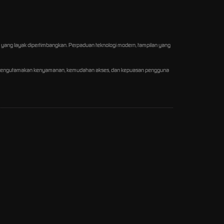
n yang layak dipertimbangkan. Perpaduan teknologi modern, tampilan yang
ang mengutamakan kenyamanan, kemudahan akses, dan kepuasan pengguna