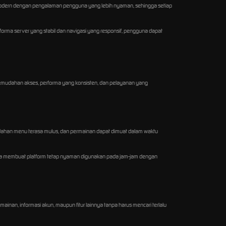
 modern dengan pengalaman pengguna yang lebih nyaman, sehingga setiap
forma server yang stabil dan navigasi yang responsif, pengguna dapat
emudahan akses, performa yang konsisten, dan pelayanan yang
indahan menu terasa mulus, dan permainan dapat dimuat dalam waktu
juga membuat platform tetap nyaman digunakan pada jam-jam dengan
an, informasi akun, maupun fitur lainnya tanpa harus mencari terlalu